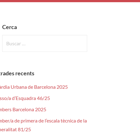
Cerca
B
u
s
c
rades recents
a
r
rdia Urbana de Barcelona 2025
:
so/a d’Esquadra 46/25
bers Barcelona 2025
ber/a de primera de l’escala tècnica de la
eralitat 81/25