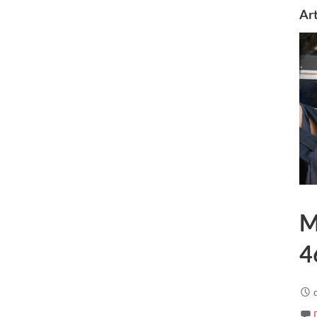
Art
M
4