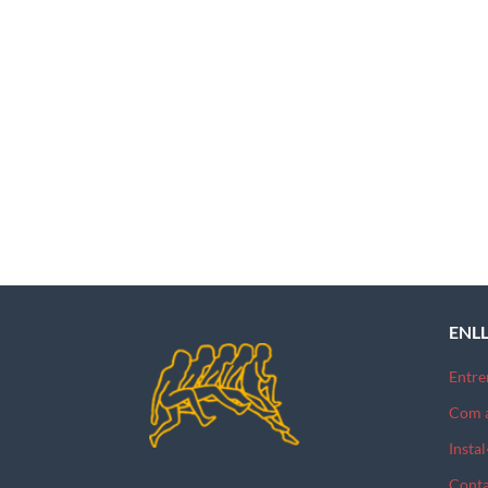
ENL
Entr
Com a
Instal
Conta